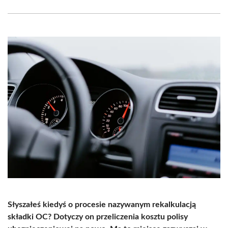
Facebook
X
Pinterest
LinkedIn
Email
WhatsApp
(Twitter)
Słyszałeś kiedyś o procesie nazywanym rekalkulacją
składki OC? Dotyczy on przeliczenia kosztu polisy