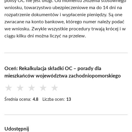
polisy OC nie jest długi. Od momentu złożenia stosownego
wniosku, towarzystwo ubezpieczeniowe ma do 14 dni na
rozpatrzenie dokumentów i wypłacenie pieniędzy. Są one
zwracane na konto bankowe, którego numer należy podać
we wniosku. Zwykle wszystkie procedury trwają krócej i w
ciągu kilku dni można liczyć na przelew.
Oceń: Rekalkulacja składki OC – porady dla
mieszkańców województwa zachodniopomorskiego
★
★
★
★
★
Średnia ocena:
4.8
Liczba ocen:
13
Udostępnij