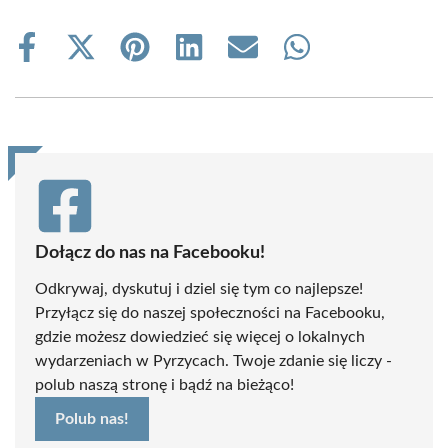
Share
Share
Share
Share
Share
Share
on
on
on
on
on
on
Facebook
X
Pinterest
LinkedIn
Email
WhatsApp
(Twitter)
Dołącz do nas na Facebooku!
Odkrywaj, dyskutuj i dziel się tym co najlepsze!
Przyłącz się do naszej społeczności na Facebooku,
gdzie możesz dowiedzieć się więcej o lokalnych
wydarzeniach w Pyrzycach. Twoje zdanie się liczy -
polub naszą stronę i bądź na bieżąco!
Polub nas!