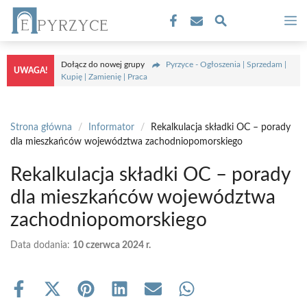
Przejdź
M
do
treści
Dołącz do nowej grupy
Pyrzyce - Ogłoszenia | Sprzedam |
UWAGA!
Kupię | Zamienię | Praca
Strona główna
/
Informator
/
Rekalkulacja składki OC – porady
dla mieszkańców województwa zachodniopomorskiego
Rekalkulacja składki OC – porady
dla mieszkańców województwa
zachodniopomorskiego
Data dodania:
10 czerwca 2024 r.
Share
Share
Share
Share
Share
Share
on
on
on
on
on
on