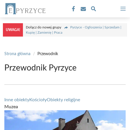
Przejdź
M
do
treści
Dołącz do nowej grupy
Pyrzyce - Ogłoszenia | Sprzedam |
UWAGA!
Kupię | Zamienię | Praca
Strona główna
/
Przewodnik
Przewodnik Pyrzyce
Inne obiekty
Kościoły
Obiekty religijne
Muzea