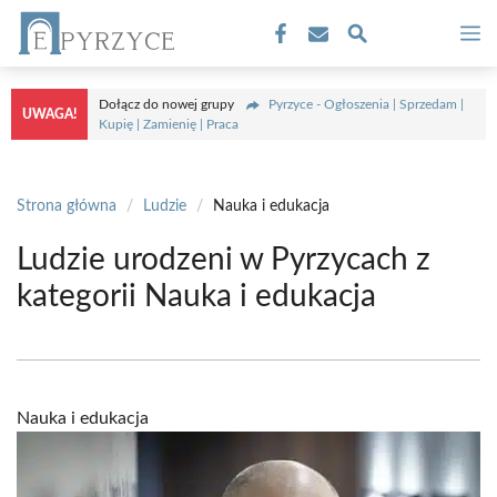
Przejdź
M
do
treści
Dołącz do nowej grupy
Pyrzyce - Ogłoszenia | Sprzedam |
UWAGA!
Kupię | Zamienię | Praca
Strona główna
/
Ludzie
/
Nauka i edukacja
Ludzie urodzeni w Pyrzycach z
kategorii Nauka i edukacja
Nauka i edukacja