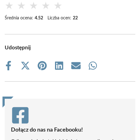
★
★
★
★
★
Średnia ocena:
4.52
Liczba ocen:
22
Udostępnij
Share
Share
Share
Share
Share
Share
on
on
on
on
on
on
Facebook
X
Pinterest
LinkedIn
Email
WhatsApp
(Twitter)
Dołącz do nas na Facebooku!