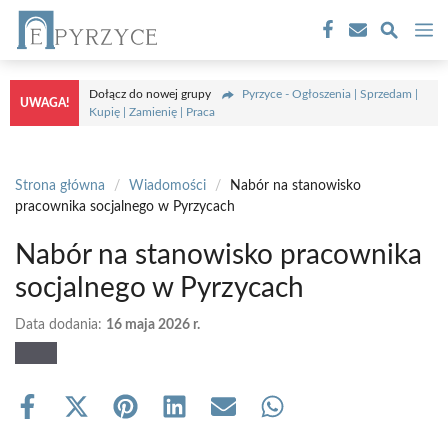
Przejdź
M
do
treści
Dołącz do nowej grupy
Pyrzyce - Ogłoszenia | Sprzedam |
UWAGA!
Kupię | Zamienię | Praca
Strona główna
/
Wiadomości
/
Nabór na stanowisko
pracownika socjalnego w Pyrzycach
Nabór na stanowisko pracownika
socjalnego w Pyrzycach
Data dodania:
16 maja 2026 r.
Share
Share
Share
Share
Share
Share
on
on
on
on
on
on
Facebook
X
Pinterest
LinkedIn
Email
WhatsApp