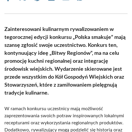
on
on
on
on
on
on
Facebook
X
Pinterest
LinkedIn
Email
WhatsApp
(Twitter)
Zainteresowani kulinarnym rywalizowaniem w
tegorocznej edycji konkursu „Polska smakuje” mają
szansę zgłosić swoje uczestnictwo. Konkurs ten,
kontynuujący ideę „Bitwy Regionów”, ma na celu
promocję kuchni regionalnej oraz integrację
środowisk wiejskich. Wydarzenie skierowane jest
przede wszystkim do Kół Gospodyń Wiejskich oraz
Stowarzyszeń, które z zamiłowaniem pielęgnują
tradycje kulinarne.
W ramach konkursu uczestnicy mają możliwość
zaprezentowania swoich potraw inspirowanych lokalnymi
recepturami oraz wykorzystania regionalnych produktów.
Dodatkowo, rywalizujący mogą podzielić się historią oraz