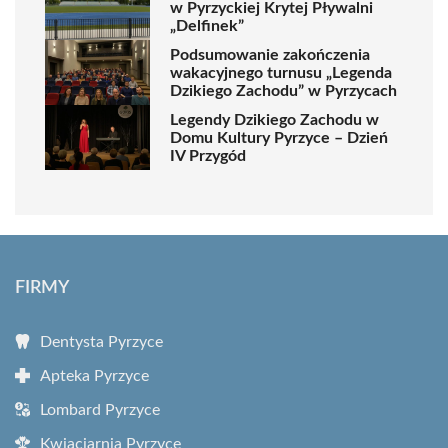
w Pyrzyckiej Krytej Pływalni
„Delfinek”
Podsumowanie zakończenia
wakacyjnego turnusu „Legenda
Dzikiego Zachodu” w Pyrzycach
Legendy Dzikiego Zachodu w
Domu Kultury Pyrzyce – Dzień
IV Przygód
FIRMY
Dentysta Pyrzyce
Apteka Pyrzyce
Lombard Pyrzyce
Kwiaciarnia Pyrzyce