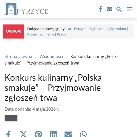
Przejdź
M
do
treści
Dołącz do nowej grupy
Pyrzyce - Ogłoszenia | Sprzedam |
UWAGA!
Kupię | Zamienię | Praca
Strona główna
/
Wiadomości
/
Konkurs kulinarny „Polska
smakuje” – Przyjmowanie zgłoszeń trwa
Konkurs kulinarny „Polska
smakuje” – Przyjmowanie
zgłoszeń trwa
Data dodania:
4 maja 2026 r.
Share
Share
Share
Share
Share
Share