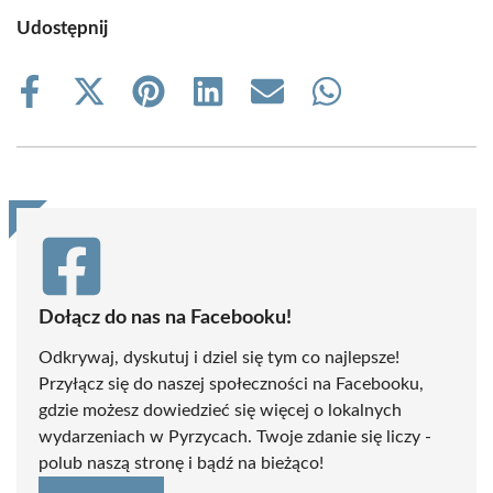
Udostępnij
Share
Share
Share
Share
Share
Share
on
on
on
on
on
on
Facebook
X
Pinterest
LinkedIn
Email
WhatsApp
(Twitter)
Dołącz do nas na Facebooku!
Odkrywaj, dyskutuj i dziel się tym co najlepsze!
Przyłącz się do naszej społeczności na Facebooku,
gdzie możesz dowiedzieć się więcej o lokalnych
wydarzeniach w Pyrzycach. Twoje zdanie się liczy -
polub naszą stronę i bądź na bieżąco!