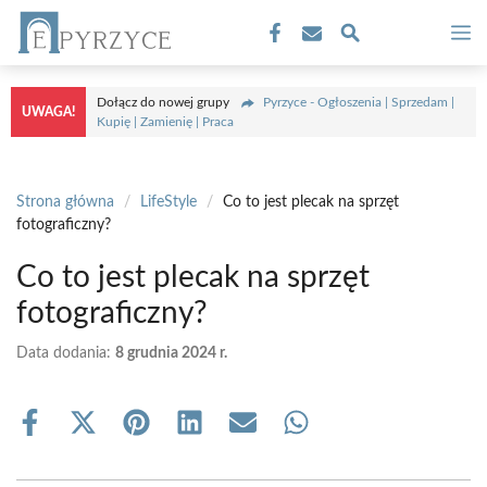
Przejdź
M
do
treści
Dołącz do nowej grupy
Pyrzyce - Ogłoszenia | Sprzedam |
UWAGA!
Kupię | Zamienię | Praca
Strona główna
/
LifeStyle
/
Co to jest plecak na sprzęt
fotograficzny?
Co to jest plecak na sprzęt
fotograficzny?
Data dodania:
8 grudnia 2024 r.
Share
Share
Share
Share
Share
Share
on
on
on
on
on
on
Facebook
X
Pinterest
LinkedIn
Email
WhatsApp
(Twitter)