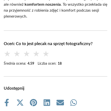
ale również
komfortem noszenia
. To wszystko przekłada się
na przyjemność z robienia zdjęć i komfort podczas sesji
plenerowych.
Oceń: Co to jest plecak na sprzęt fotograficzny?
★
★
★
★
★
Średnia ocena:
4.59
Liczba ocen:
18
Udostępnij
Share
Share
Share
Share
Share
Share
on
on
on
on
on
on