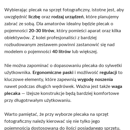
Wybierając plecak na sprzęt fotograficzny, istotne jest, aby
uwzględnić
liczbę
oraz
rodzaj urządzeń
, które planujemy
zabrać ze sobą. Dla amatorów idealny będzie plecak o
pojemności
20-30 litrów
, który pomieści aparat oraz kilka
obiektywów. Z kolei profesjonaliści z bardziej
rozbudowanym zestawem powinni zastanowić się nad
modelem o pojemności
40 litrów
lub większej.
Nie można zapominać o dopasowaniu plecaka do sylwetki
użytkownika.
Ergonomiczne paski
i możliwość
regulacji
to
kluczowe elementy, które zapewnią
wygodę noszenia
nawet podczas długich wędrówek. Ważna jest także
waga
plecaka
— lżejsze konstrukcje będą bardziej komfortowe
przy długotrwałym użytkowaniu.
Warto pamiętać, że przy wyborze plecaka na sprzęt
fotograficzny należy kierować się nie tylko jego
pojemnością dostosowaną do ilości posiadanego sprzętu,