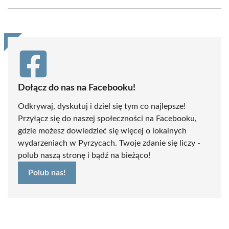
Facebook
X
Pinterest
LinkedIn
Email
WhatsApp
(Twitter)
Dołącz do nas na Facebooku!
Odkrywaj, dyskutuj i dziel się tym co najlepsze!
Przyłącz się do naszej społeczności na Facebooku,
gdzie możesz dowiedzieć się więcej o lokalnych
wydarzeniach w Pyrzycach. Twoje zdanie się liczy -
polub naszą stronę i bądź na bieżąco!
Polub nas!