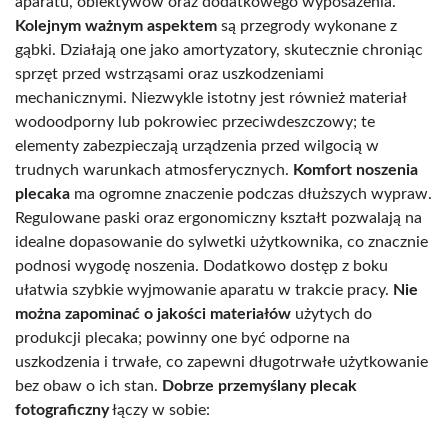
aparatu, obiektywów oraz dodatkowego wyposażenia.
Kolejnym ważnym aspektem
są przegrody wykonane z
gąbki. Działają one jako amortyzatory, skutecznie chroniąc
sprzęt przed wstrząsami oraz uszkodzeniami
mechanicznymi. Niezwykle istotny jest również materiał
wodoodporny lub pokrowiec przeciwdeszczowy; te
elementy zabezpieczają urządzenia przed wilgocią w
trudnych warunkach atmosferycznych.
Komfort noszenia
plecaka
ma ogromne znaczenie podczas dłuższych wypraw.
Regulowane paski oraz ergonomiczny kształt pozwalają na
idealne dopasowanie do sylwetki użytkownika, co znacznie
podnosi wygodę noszenia. Dodatkowo dostęp z boku
ułatwia szybkie wyjmowanie aparatu w trakcie pracy.
Nie
można zapominać o jakości materiałów
użytych do
produkcji plecaka; powinny one być odporne na
uszkodzenia i trwałe, co zapewni długotrwałe użytkowanie
bez obaw o ich stan.
Dobrze przemyślany plecak
fotograficzny
łączy w sobie: