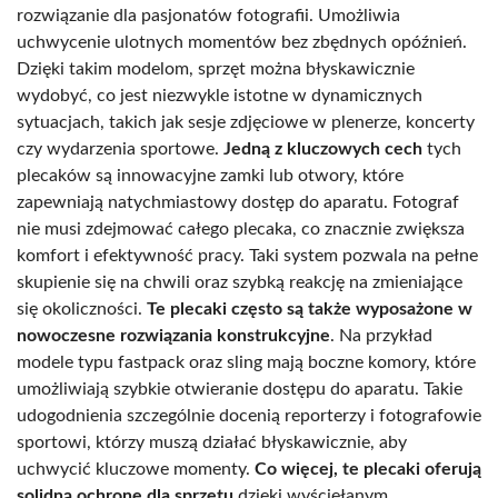
rozwiązanie dla pasjonatów fotografii. Umożliwia
uchwycenie ulotnych momentów bez zbędnych opóźnień.
Dzięki takim modelom, sprzęt można błyskawicznie
wydobyć, co jest niezwykle istotne w dynamicznych
sytuacjach, takich jak sesje zdjęciowe w plenerze, koncerty
czy wydarzenia sportowe.
Jedną z kluczowych cech
tych
plecaków są innowacyjne zamki lub otwory, które
zapewniają natychmiastowy dostęp do aparatu. Fotograf
nie musi zdejmować całego plecaka, co znacznie zwiększa
komfort i efektywność pracy. Taki system pozwala na pełne
skupienie się na chwili oraz szybką reakcję na zmieniające
się okoliczności.
Te plecaki często są także wyposażone w
nowoczesne rozwiązania konstrukcyjne
. Na przykład
modele typu fastpack oraz sling mają boczne komory, które
umożliwiają szybkie otwieranie dostępu do aparatu. Takie
udogodnienia szczególnie docenią reporterzy i fotografowie
sportowi, którzy muszą działać błyskawicznie, aby
uchwycić kluczowe momenty.
Co więcej, te plecaki oferują
solidną ochronę dla sprzętu
dzięki wyściełanym