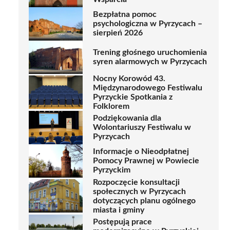
App
Bezpłatna pomoc
psychologiczna w Pyrzycach –
sierpień 2026
Trening głośnego uruchomienia
syren alarmowych w Pyrzycach
Nocny Korowód 43.
Międzynarodowego Festiwalu
Pyrzyckie Spotkania z
Folklorem
Podziękowania dla
Wolontariuszy Festiwalu w
Pyrzycach
Informacje o Nieodpłatnej
Pomocy Prawnej w Powiecie
Pyrzyckim
Rozpoczęcie konsultacji
społecznych w Pyrzycach
dotyczących planu ogólnego
miasta i gminy
Postępują prace