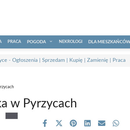
A
PRACA
POGODA
NEKROLOGI
DLA MIESZKAŃCÓ
yce - Ogłoszenia | Sprzedam | Kupię | Zamienię | Praca
yrzycach
ka w Pyrzycach
Share
Share
Share
Share
Share
Share
on
on
on
on
on
on