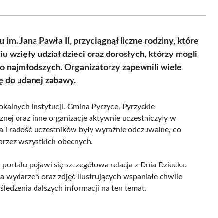
Facebook
X
Pinterest
LinkedIn
Email
Whats
(Twitter)
m. Jana Pawła II, przyciągnął liczne rodziny, które
 wzięły udział dzieci oraz dorosłych, którzy mogli
do najmłodszych. Organizatorzy zapewnili wiele
ę do udanej zabawy.
okalnych instytucji. Gmina Pyrzyce, Pyrzyckie
ej oraz inne organizacje aktywnie uczestniczyły w
a i radość uczestników były wyraźnie odczuwalne, co
 przez wszystkich obecnych.
portalu pojawi się szczegółowa relacja z Dnia Dziecka.
wydarzeń oraz zdjęć ilustrujących wspaniałe chwile
śledzenia dalszych informacji na ten temat.