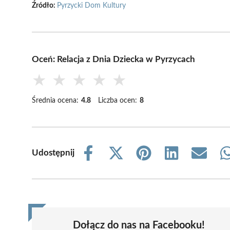
Źródło:
Pyrzycki Dom Kultury
Oceń: Relacja z Dnia Dziecka w Pyrzycach
★
★
★
★
★
Średnia ocena:
4.8
Liczba ocen:
8
Udostępnij
Share
Share
Share
Share
Share
on
on
on
on
on
Facebook
X
Pinterest
LinkedIn
Email
(Twitter)
Dołącz do nas na Facebooku!