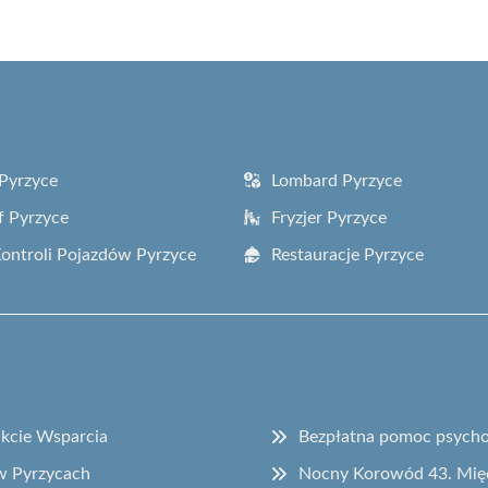
Pyrzyce
Lombard Pyrzyce
f Pyrzyce
Fryzjer Pyrzyce
Kontroli Pojazdów Pyrzyce
Restauracje Pyrzyce
kcie Wsparcia
Bezpłatna pomoc psycho
w Pyrzycach
Nocny Korowód 43. Międ