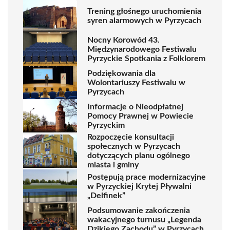
Trening głośnego uruchomienia
syren alarmowych w Pyrzycach
Nocny Korowód 43.
Międzynarodowego Festiwalu
Pyrzyckie Spotkania z Folklorem
Podziękowania dla
Wolontariuszy Festiwalu w
Pyrzycach
Informacje o Nieodpłatnej
Pomocy Prawnej w Powiecie
Pyrzyckim
Rozpoczęcie konsultacji
społecznych w Pyrzycach
dotyczących planu ogólnego
miasta i gminy
Postępują prace modernizacyjne
w Pyrzyckiej Krytej Pływalni
„Delfinek”
Podsumowanie zakończenia
wakacyjnego turnusu „Legenda
Dzikiego Zachodu” w Pyrzycach