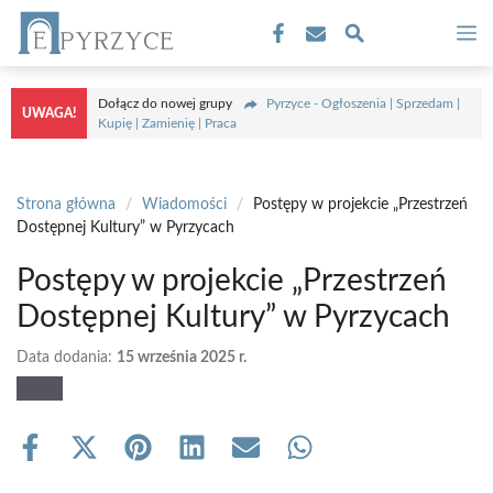
Przejdź
M
do
treści
Dołącz do nowej grupy
Pyrzyce - Ogłoszenia | Sprzedam |
UWAGA!
Kupię | Zamienię | Praca
Strona główna
/
Wiadomości
/
Postępy w projekcie „Przestrzeń
Dostępnej Kultury” w Pyrzycach
Postępy w projekcie „Przestrzeń
Dostępnej Kultury” w Pyrzycach
Data dodania:
15 września 2025 r.
Share
Share
Share
Share
Share
Share
on
on
on
on
on
on
Facebook
X
Pinterest
LinkedIn
Email
WhatsApp