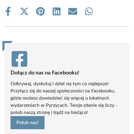
Share
Share
Share
Share
Share
Share
on
on
on
on
on
on
Facebook
X
Pinterest
LinkedIn
Email
WhatsApp
(Twitter)
Dołącz do nas na Facebooku!
Odkrywaj, dyskutuj i dziel się tym co najlepsze!
Przyłącz się do naszej społeczności na Facebooku,
gdzie możesz dowiedzieć się więcej o lokalnych
wydarzeniach w Pyrzycach. Twoje zdanie się liczy -
polub naszą stronę i bądź na bieżąco!
Polub nas!