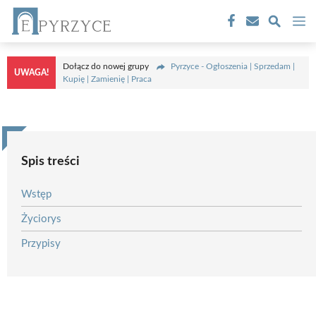
Przejdź
M
do
treści
Dołącz do nowej grupy
Pyrzyce - Ogłoszenia | Sprzedam |
UWAGA!
Kupię | Zamienię | Praca
Spis treści
Wstęp
Życiorys
Przypisy