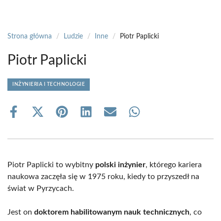
Strona główna
/
Ludzie
/
Inne
/
Piotr Paplicki
Piotr Paplicki
INŻYNIERIA I TECHNOLOGIE
Share
Share
Share
Share
Share
Share
on
on
on
on
on
on
Facebook
X
Pinterest
LinkedIn
Email
WhatsApp
(Twitter)
Piotr Paplicki to wybitny
polski inżynier
, którego kariera
naukowa zaczęła się w 1975 roku, kiedy to przyszedł na
świat w Pyrzycach.
Jest on
doktorem habilitowanym nauk technicznych
, co