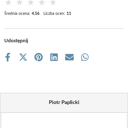
★
★
★
★
★
Średnia ocena:
4.56
Liczba ocen:
11
Udostępnij
Share
Share
Share
Share
Share
Share
on
on
on
on
on
on
Facebook
X
Pinterest
LinkedIn
Email
WhatsApp
(Twitter)
Piotr Paplicki