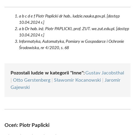
a b c d e f Piotr Paplicki dr hab.. ludzie.nauka.gov.pl. [dostęp
10.04.2024 r.]
a b Dr hab. inż. Piotr PAPLICKI, prof. ZUT. we.zut.edu.pl. [dostęp
10.04.2024 r.]
Informatyka, Automatyka, Pomiary w Gospodarce i Ochronie
Środowiska, nr 4/2020, s. 68
Pozostali ludzie w kategorii "Inne":
Gustav Jacobsthal
|
Otto Gerstenberg
|
Sławomir Kocanowski
|
Jaromir
Gajewski
Oceń: Piotr Paplicki