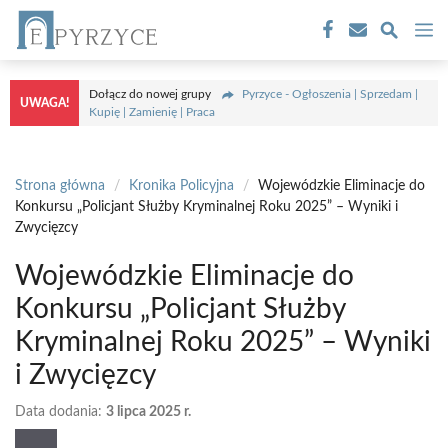
Przejdź
M
do
treści
Dołącz do nowej grupy
Pyrzyce - Ogłoszenia | Sprzedam |
UWAGA!
Kupię | Zamienię | Praca
Strona główna
/
Kronika Policyjna
/
Wojewódzkie Eliminacje do
Konkursu „Policjant Służby Kryminalnej Roku 2025” – Wyniki i
Zwycięzcy
Wojewódzkie Eliminacje do
Konkursu „Policjant Służby
Kryminalnej Roku 2025” – Wyniki
i Zwycięzcy
Data dodania:
3 lipca 2025 r.