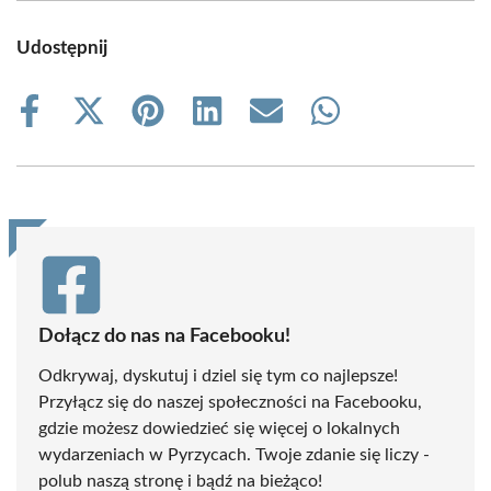
Udostępnij
Share
Share
Share
Share
Share
Share
on
on
on
on
on
on
Facebook
X
Pinterest
LinkedIn
Email
WhatsApp
(Twitter)
Dołącz do nas na Facebooku!
Odkrywaj, dyskutuj i dziel się tym co najlepsze!
Przyłącz się do naszej społeczności na Facebooku,
gdzie możesz dowiedzieć się więcej o lokalnych
wydarzeniach w Pyrzycach. Twoje zdanie się liczy -
polub naszą stronę i bądź na bieżąco!