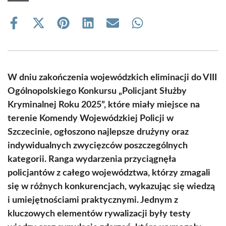
Share
Share
Share
Share
Share
Share
on
on
on
on
on
on
Facebook
X
Pinterest
LinkedIn
Email
WhatsApp
(Twitter)
W dniu zakończenia wojewódzkich eliminacji do VIII
Ogólnopolskiego Konkursu „Policjant Służby
Kryminalnej Roku 2025”, które miały miejsce na
terenie Komendy Wojewódzkiej Policji w
Szczecinie, ogłoszono najlepsze drużyny oraz
indywidualnych zwycięzców poszczególnych
kategorii. Ranga wydarzenia przyciągnęła
policjantów z całego województwa, którzy zmagali
się w różnych konkurencjach, wykazując się wiedzą
i umiejętnościami praktycznymi. Jednym z
kluczowych elementów rywalizacji były testy