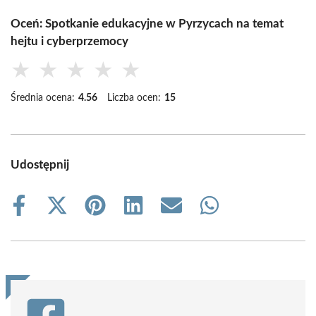
Oceń: Spotkanie edukacyjne w Pyrzycach na temat
hejtu i cyberprzemocy
★
★
★
★
★
Średnia ocena:
4.56
Liczba ocen:
15
Udostępnij
Share
Share
Share
Share
Share
Share
on
on
on
on
on
on
Facebook
X
Pinterest
LinkedIn
Email
WhatsApp
(Twitter)