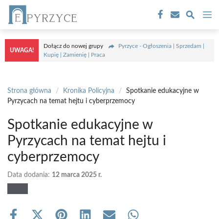
Przejdź
M
do
treści
Dołącz do nowej grupy
Pyrzyce - Ogłoszenia | Sprzedam |
UWAGA!
Kupię | Zamienię | Praca
Strona główna
/
Kronika Policyjna
/
Spotkanie edukacyjne w
Pyrzycach na temat hejtu i cyberprzemocy
Spotkanie edukacyjne w
Pyrzycach na temat hejtu i
cyberprzemocy
Data dodania:
12 marca 2025 r.
Share
Share
Share
Share
Share
Share