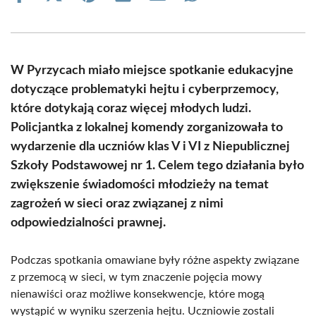
on
on
on
on
on
on
Facebook
X
Pinterest
LinkedIn
Email
WhatsApp
(Twitter)
W Pyrzycach miało miejsce spotkanie edukacyjne
dotyczące problematyki hejtu i cyberprzemocy,
które dotykają coraz więcej młodych ludzi.
Policjantka z lokalnej komendy zorganizowała to
wydarzenie dla uczniów klas V i VI z Niepublicznej
Szkoły Podstawowej nr 1. Celem tego działania było
zwiększenie świadomości młodzieży na temat
zagrożeń w sieci oraz związanej z nimi
odpowiedzialności prawnej.
Podczas spotkania omawiane były różne aspekty związane
z przemocą w sieci, w tym znaczenie pojęcia mowy
nienawiści oraz możliwe konsekwencje, które mogą
wystąpić w wyniku szerzenia hejtu. Uczniowie zostali