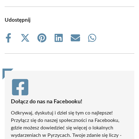
Udostępnij
Share
Share
Share
Share
Share
Share
on
on
on
on
on
on
Facebook
X
Pinterest
LinkedIn
Email
WhatsApp
(Twitter)
Dołącz do nas na Facebooku!
Odkrywaj, dyskutuj i dziel się tym co najlepsze!
Przyłącz się do naszej społeczności na Facebooku,
gdzie możesz dowiedzieć się więcej o lokalnych
wydarzeniach w Pyrzycach. Twoje zdanie się liczy -