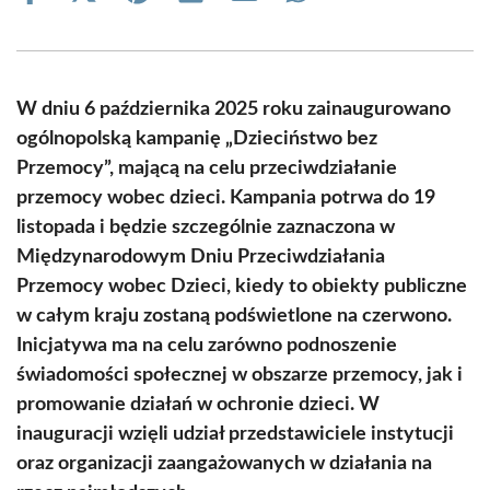
on
on
on
on
on
on
Facebook
X
Pinterest
LinkedIn
Email
WhatsApp
(Twitter)
W dniu 6 października 2025 roku zainaugurowano
ogólnopolską kampanię „Dzieciństwo bez
Przemocy”, mającą na celu przeciwdziałanie
przemocy wobec dzieci. Kampania potrwa do 19
listopada i będzie szczególnie zaznaczona w
Międzynarodowym Dniu Przeciwdziałania
Przemocy wobec Dzieci, kiedy to obiekty publiczne
w całym kraju zostaną podświetlone na czerwono.
Inicjatywa ma na celu zarówno podnoszenie
świadomości społecznej w obszarze przemocy, jak i
promowanie działań w ochronie dzieci. W
inauguracji wzięli udział przedstawiciele instytucji
oraz organizacji zaangażowanych w działania na