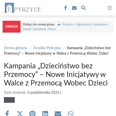
Przejdź
M
do
treści
Dołącz do nowej grupy
Pyrzyce - Ogłoszenia | Sprzedam |
UWAGA!
Kupię | Zamienię | Praca
Strona główna
/
Kronika Policyjna
/
Kampania „Dzieciństwo bez
Przemocy” – Nowe Inicjatywy w Walce z Przemocą Wobec Dzieci
Kampania „Dzieciństwo bez
Przemocy” – Nowe Inicjatywy w
Walce z Przemocą Wobec Dzieci
Data dodania:
6 października 2025 r.
Share
Share
Share
Share
Share
Share