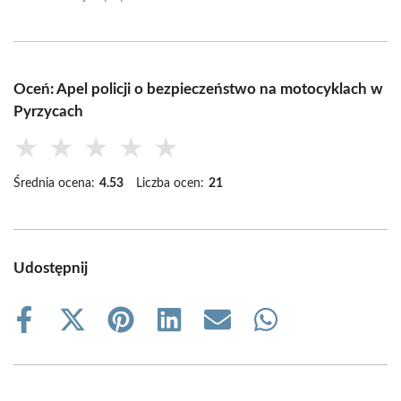
Oceń: Apel policji o bezpieczeństwo na motocyklach w
Pyrzycach
★
★
★
★
★
Średnia ocena:
4.53
Liczba ocen:
21
Udostępnij
Share
Share
Share
Share
Share
Share
on
on
on
on
on
on
Facebook
X
Pinterest
LinkedIn
Email
WhatsApp
(Twitter)