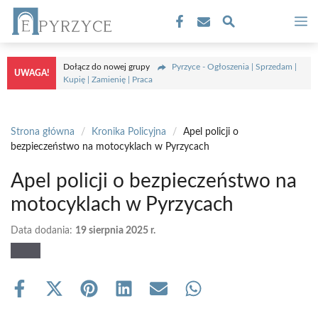
Przejdź
M
do
treści
Dołącz do nowej grupy
Pyrzyce - Ogłoszenia | Sprzedam |
UWAGA!
Kupię | Zamienię | Praca
Strona główna
/
Kronika Policyjna
/
Apel policji o
bezpieczeństwo na motocyklach w Pyrzycach
Apel policji o bezpieczeństwo na
motocyklach w Pyrzycach
Data dodania:
19 sierpnia 2025 r.
Share
Share
Share
Share
Share
Share
on
on
on
on
on
on
Facebook
X
Pinterest
LinkedIn
Email
WhatsApp