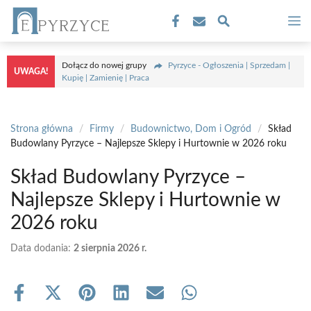
Przejdź
M
do
treści
Dołącz do nowej grupy
Pyrzyce - Ogłoszenia | Sprzedam |
UWAGA!
Kupię | Zamienię | Praca
Strona główna
/
Firmy
/
Budownictwo, Dom i Ogród
/
Skład
Budowlany Pyrzyce – Najlepsze Sklepy i Hurtownie w 2026 roku
Skład Budowlany Pyrzyce –
Najlepsze Sklepy i Hurtownie w
2026 roku
Data dodania:
2 sierpnia 2026 r.
Share
Share
Share
Share
Share
Share
on
on
on
on
on
on