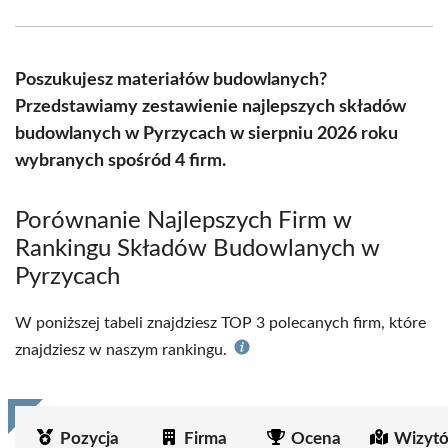
Facebook
X
Pinterest
LinkedIn
Email
WhatsApp
(Twitter)
Poszukujesz materiałów budowlanych?
Przedstawiamy zestawienie najlepszych składów
budowlanych w Pyrzycach w sierpniu 2026 roku
wybranych spośród 4 firm.
Porównanie Najlepszych Firm w
Rankingu Składów Budowlanych w
Pyrzycach
W poniższej tabeli znajdziesz TOP 3 polecanych firm, które
znajdziesz w naszym rankingu.
Pozycja
Firma
Ocena
Wizytó