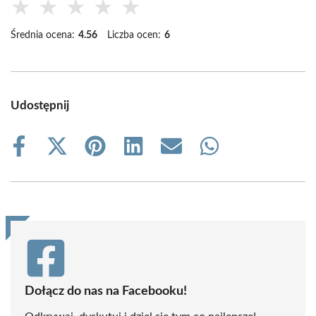
★
★
★
★
★
Średnia ocena:
4.56
Liczba ocen:
6
Udostępnij
Share
Share
Share
Share
Share
Share
on
on
on
on
on
on
Facebook
X
Pinterest
LinkedIn
Email
WhatsApp
(Twitter)
Dołącz do nas na Facebooku!