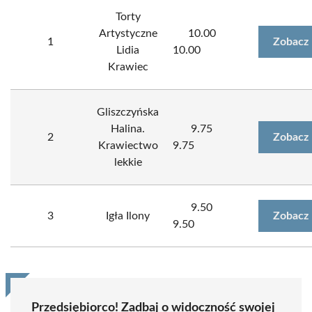
Torty
Artystyczne
10.00
1
Zobacz 
Lidia
10.00
Krawiec
Gliszczyńska
Halina.
9.75
2
Zobacz 
Krawiectwo
9.75
lekkie
9.50
3
Igła Ilony
Zobacz 
9.50
Przedsiębiorco! Zadbaj o widoczność swojej