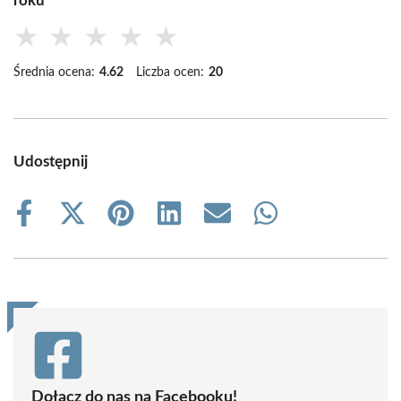
roku
★
★
★
★
★
Średnia ocena:
4.62
Liczba ocen:
20
Udostępnij
Share
Share
Share
Share
Share
Share
on
on
on
on
on
on
Facebook
X
Pinterest
LinkedIn
Email
WhatsApp
(Twitter)
Dołącz do nas na Facebooku!