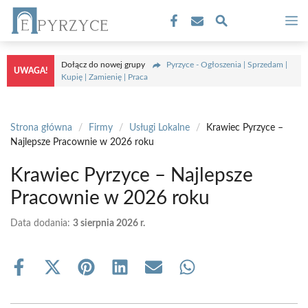
Przejdź
M
do
treści
Dołącz do nowej grupy
Pyrzyce - Ogłoszenia | Sprzedam |
UWAGA!
Kupię | Zamienię | Praca
Strona główna
/
Firmy
/
Usługi Lokalne
/
Krawiec Pyrzyce –
Najlepsze Pracownie w 2026 roku
Krawiec Pyrzyce – Najlepsze
Pracownie w 2026 roku
Data dodania:
3 sierpnia 2026 r.
Share
Share
Share
Share
Share
Share
on
on
on
on
on
on
Facebook
X
Pinterest
LinkedIn
Email
WhatsApp
(Twitter)